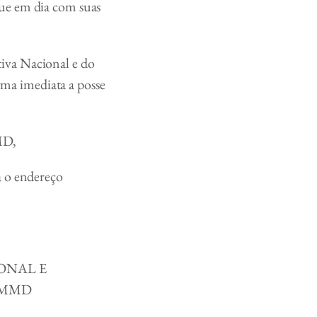
que em dia com suas
iva Nacional e do
ma imediata a posse
MD,
a o endereço
ONAL E
BMMD