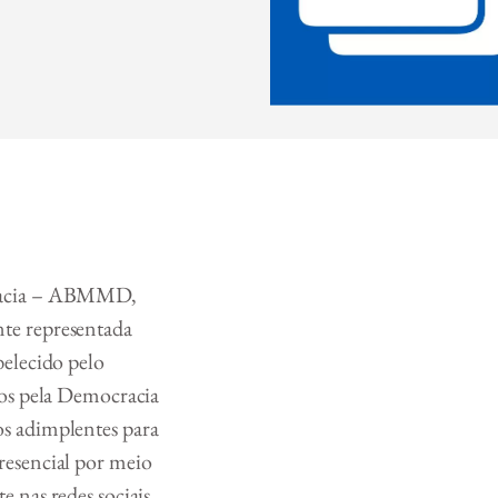
cracia – ABMMD,
te representada
belecido pelo
cos pela Democracia
os adimplentes para
resencial por meio
 nas redes sociais