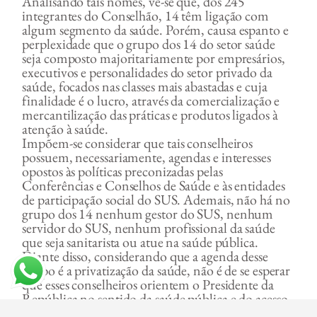
Analisando tais nomes, vê-se que, dos 245
integrantes do Conselhão, 14 têm ligação com
algum segmento da saúde. Porém, causa espanto e
perplexidade que o grupo dos 14 do setor saúde
seja composto majoritariamente por empresários,
executivos e personalidades do setor privado da
saúde, focados nas classes mais abastadas e cuja
finalidade é o lucro, através da comercialização e
mercantilização das práticas e produtos ligados à
atenção à saúde.
Impõem-se considerar que tais conselheiros
possuem, necessariamente, agendas e interesses
opostos às políticas preconizadas pelas
Conferências e Conselhos de Saúde e às entidades
de participação social do SUS. Ademais, não há no
grupo dos 14 nenhum gestor do SUS, nenhum
servidor do SUS, nenhum profissional da saúde
que seja sanitarista ou atue na saúde pública.
Diante disso, considerando que a agenda desse
grupo é a privatização da saúde, não é de se esperar
que esses conselheiros orientem o Presidente da
República no sentido da saúde pública e do acesso
irrestrito e universal ao atendimento gratuito nas