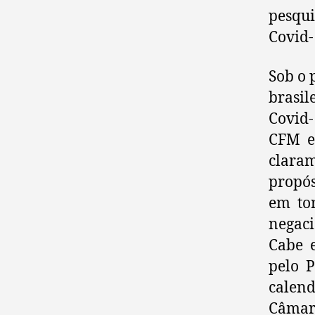
pesqui
Covid- 
Sob o 
brasil
Covid-
CFM el
claram
propós
em tor
negaci
Cabe e
pelo P
calend
Câmara