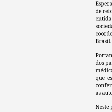
Espera
de ref
entidad
socied
coorde
Brasil.
Portan
dos pa
médica
que es
confer
as aut
Neste 