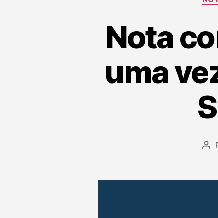
Nota co
uma vez
S