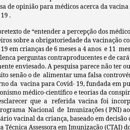
sa de opinião para médicos acerca da vacina
19 .
pretexto de “entender a percepção dos médic
eiros sobre a obrigatoriedade da vacinação co
 19 em crianças de 6 meses a 4 anos e 11 mes
enca perguntas contraproducentes e de cará
ente enviesado. A pesquisa parece não ter ou
ito senão o de alimentar uma falsa contrové
no da vacina para Covid- 19, fundada em p
onismo médico-científico e teorias da conspi
sclarecer que a referida vacina foi inco
rograma Nacional de Imunizações ( PNI) ao
ário vacinal da criança, baseado em decisão 
 Técnica Assessora em Imunização (CTAI) d