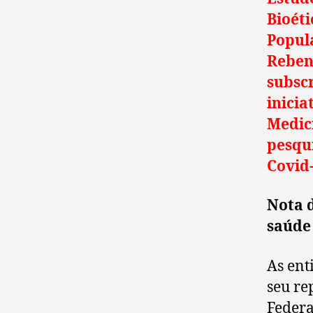
Bioéti
Popul
Reben
subscr
inicia
Medic
pesqu
Covid
Nota 
saúde 
As ent
seu re
Federa