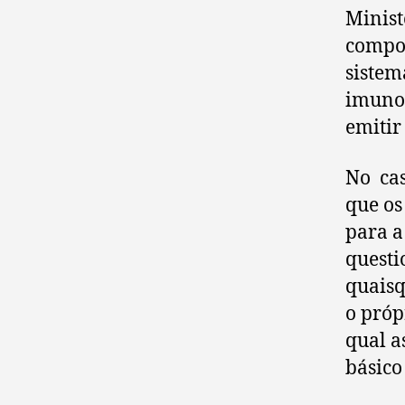
Minist
compos
sistem
imunog
emitir
No cas
que os
para a
questi
quaisq
o próp
qual a
básico