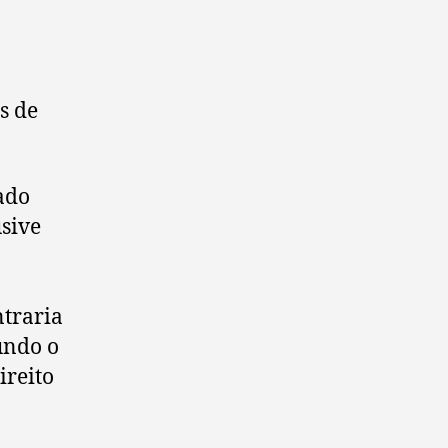
s de
ado
usive
ntraria
undo o
ireito