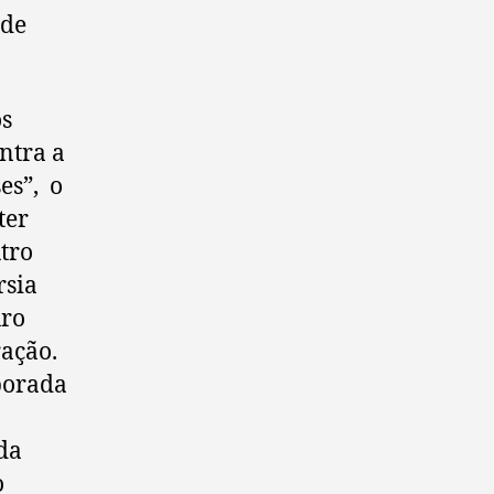
 de
os
ntra a
es”, o
ter
tro
rsia
uro
ração.
rporada
da
o