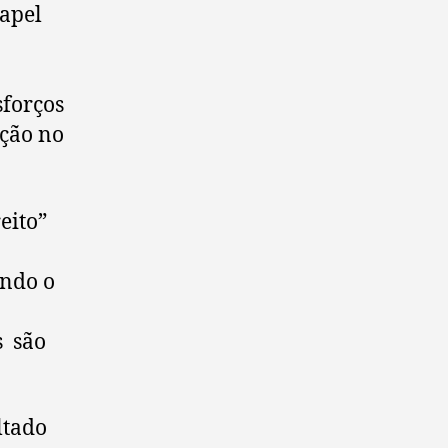
papel
sforços
ação no
eito”
ando o
s são
ltado