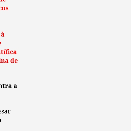
cos
 à
e
tífica
ina de
ntra a
ssar
o