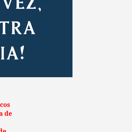
icos
a de
de