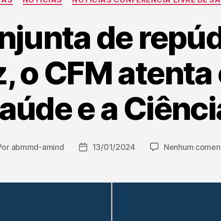
njunta de repúd
, o CFM atenta 
aúde e a Ciênci
Por
abmmd-amind
13/01/2024
Nenhum coment