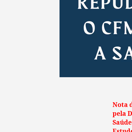
Nota d
pela 
Saúde 
Estudo