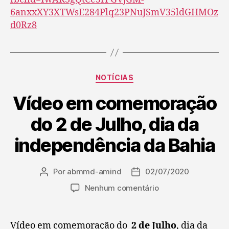
6anxxXY3XTWsE284Plq23PNuJSmV35ldGHMOz
d0Rz8
NOTÍCIAS
Vídeo em comemoração
do 2 de Julho, dia da
independência da Bahia
Por
abmmd-amind
02/07/2020
Nenhum comentário
Vídeo em comemoração do
2 de Julho
, dia da